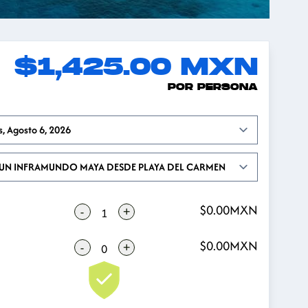
$1,425.00
MXN
POR PERSONA
Open options
s, Agosto 6, 2026
$0.00
MXN
-
+
1
$0.00
MXN
-
+
0