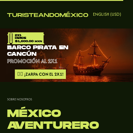
ENGLISH (USD)
2X1
DESDE
$1,600.00
MXN
BARCO PIRATA EN
CANCÚN
PROMOCIÓN AL 2X1
🏴‍☠️ ¡ZARPA CON EL 2X1!
SOBRE NOSOTROS
MÉXICO
AVENTURERO