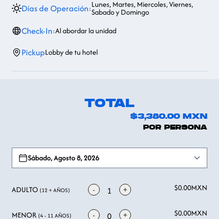
Lunes, Martes, Miercoles, Viernes,
Días de Operación:
Sabado y Domingo
Check-In:
Al abordar la unidad
Pickup
Lobby de tu hotel
TOTAL
$3,380.00
MXN
POR PERSONA
Open options
Sábado, Agosto 8, 2026
$0.00
MXN
ADULTO
-
+
1
(12 + AÑOS)
$0.00
MXN
MENOR
-
+
0
(4 - 11 AÑOS)