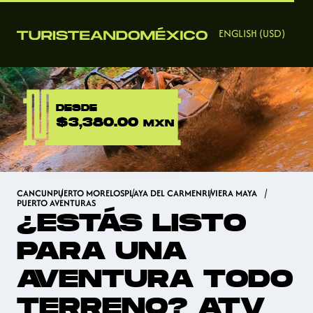
ENGLISH (USD)
DESDE
$3,380.00
MXN
CANCUN
PUERTO MORELOS
PLAYA DEL CARMEN
RIVIERA MAYA
PUERTO AVENTURAS
¿ESTÁS LISTO
PARA UNA
AVENTURA TODO
TERRENO? ATV