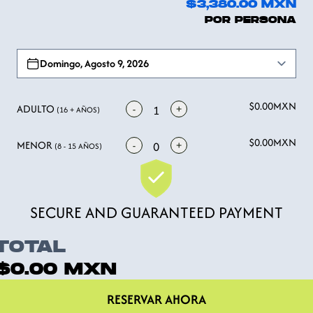
$3,380.00
MXN
POR PERSONA
Open options
Domingo, Agosto 9, 2026
$0.00
MXN
ADULTO
-
+
1
(16 + AÑOS)
$0.00
MXN
MENOR
-
+
0
(8 - 15 AÑOS)
SECURE AND GUARANTEED PAYMENT
TOTAL
$0.00
MXN
RESERVAR AHORA