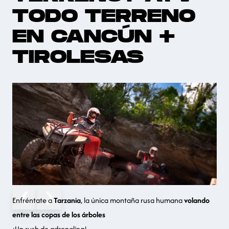
TODO TERRENO
EN CANCÚN +
TIROLESAS
❮
❯
Enfréntate a
Tarzania
, la única montaña rusa humana
volando
entre las copas de los árboles
¡Un rush de adrenalina!