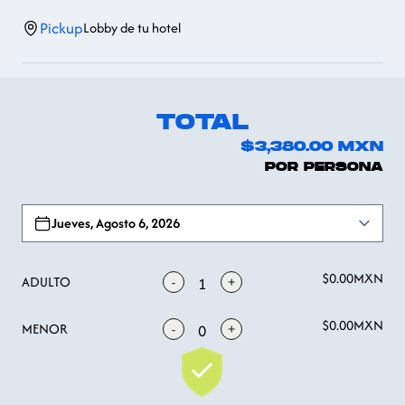
Pickup
Lobby de tu hotel
TOTAL
$3,380.00
MXN
POR PERSONA
Open options
Jueves, Agosto 6, 2026
$0.00
MXN
ADULTO
-
+
1
$0.00
MXN
MENOR
-
+
0