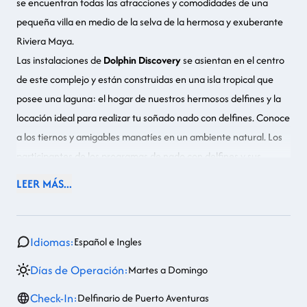
se encuentran todas las atracciones y comodidades de una
pequeña villa en medio de la selva de la hermosa y exuberante
Riviera Maya.
Las instalaciones de
Dolphin Discovery
se asientan en el centro
de este complejo y están construidas en una isla tropical que
posee una laguna: el hogar de nuestros hermosos delfines y la
locación ideal para realizar tu soñado nado con delfines. Conoce
a los tiernos y amigables manatíes en un ambiente natural. Los
participantes de los programas de nado con delfines y sus
acompañantes pueden permanecer en las instalaciones de
LEER MÁS...
Puerto Aventuras
, o salir a explorar la marina, realizar compras o
llevar a cabo muchas otras actividades dentro y fuera de las
instalaciones. Alrededor de la marina hay boutiques, cafeterías,
Idiomas:
Español e Ingles
panaderías gourmet, restaurantes y tiendas de artesanías.
Días de Operación:
Martes a Domingo
Check-In:
Delfinario de Puerto Aventuras