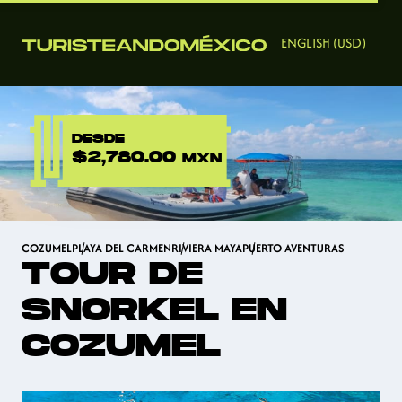
ENGLISH (USD)
DESDE
$2,780.00
MXN
COZUMEL
PLAYA DEL CARMEN
RIVIERA MAYA
PUERTO AVENTURAS
TOUR DE
SNORKEL EN
COZUMEL