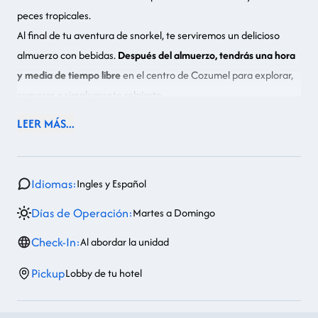
peces tropicales.
Al final de tu aventura de snorkel, te serviremos un delicioso
almuerzo con bebidas.
Después del almuerzo, tendrás una hora
y media de tiempo libre
en el centro de Cozumel para explorar,
comprar o simplemente relajarte.
Finalmente, te llevaremos de regreso a tu hotel en uno de
LEER MÁS...
nuestros vehículos con aire acondicionado.
Idiomas:
Ingles y Español
Días de Operación:
Martes a Domingo
Check-In:
Al abordar la unidad
Pickup
Lobby de tu hotel