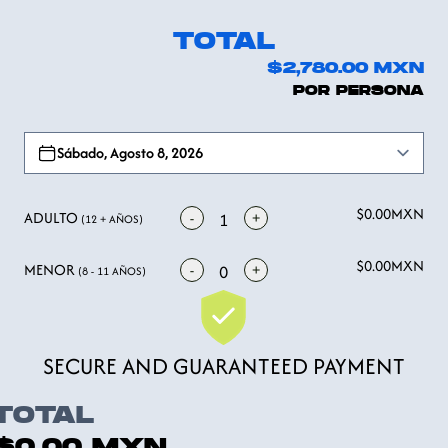
TOTAL
$2,780.00
MXN
POR PERSONA
Open options
Sábado, Agosto 8, 2026
$0.00
MXN
ADULTO
-
+
1
(12 + AÑOS)
$0.00
MXN
MENOR
-
+
0
(8 - 11 AÑOS)
SECURE AND GUARANTEED PAYMENT
TOTAL
$0.00
MXN