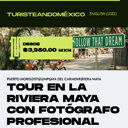
ENGLISH (USD)
DESDE
$3,980.00
MXN
PUERTO MORELOS
TULUM
PLAYA DEL CARMEN
RIVIERA MAYA
TOUR EN LA
RIVIERA MAYA
CON FOTÓGRAFO
PROFESIONAL