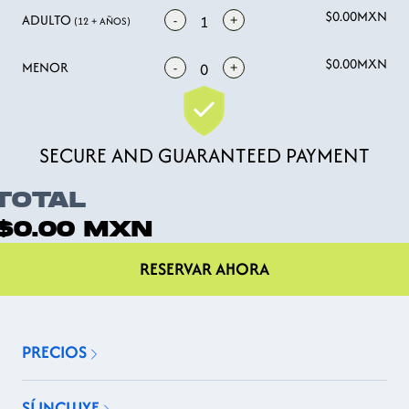
$0.00
MXN
ADULTO
-
+
1
(12 + AÑOS)
$0.00
MXN
MENOR
-
+
0
SECURE AND GUARANTEED PAYMENT
TOTAL
$0.00
MXN
RESERVAR AHORA
PRECIOS
SÍ INCLUYE