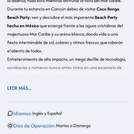
la alberca, todo esto mientras disfrutas la vista del mar caribe.
Durante tu estancia en Cancún debes de visitar
Coco Bongo
Beach Party
, ven y descubre el más imponente
Beach Party
hecho en México
que emerge frente a las aguas cristalinas del
majestuoso Mar Caribe y su arena blanca, dando vida a una
fiesta interminable de sol, colores y ritmos frescos que robarán
el aliento de todos.
Entretenimiento de alto impacto, un mega desfile de tecnología,
acrobacias y números nunca antes vistos en una escenario de
este tipo te estarán esperando.
¡Conoce una nueva experiencia de entretenimiento en
LEER MÁS...
Latinoamérica!
Idiomas:
Inglés y Español
Días de Operación:
Martes a Domingo