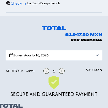
Check-In:
En Coco Bongo Beach
TOTAL
$1,947.50
MXN
POR PERSONA
Open options
Lunes, Agosto 10, 2026
$0.00
MXN
ADULTO
-
+
1
(18 + AÑOS)
SECURE AND GUARANTEED PAYMENT
TOTAL