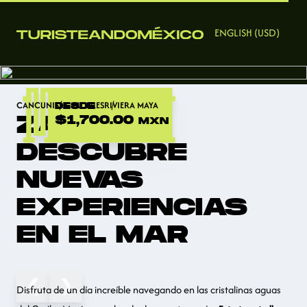
ENGLISH (USD)
CANCUN
ISLA MUJERES
DESDE
RIVIERA MAYA
ZARPA Y
$1,700.00
MXN
DESCUBRE
NUEVAS
EXPERIENCIAS
EN EL MAR
❮
❯
Disfruta de un día increíble navegando en las cristalinas aguas