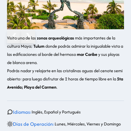
❮
❯
Visita una de las
zonas arqueológicas
más importantes de la
cultura Maya
;
Tulum
donde podrás admirar la inigualable vista a
las edificaciones al borde del hermoso
mar Caribe
y sus playas
de blanca arena.
Podrás nadar y relajarte en las cristalinas aguas del
cenote semi
abierto
: para luego disfrutar de 2 horas de tiempo libre en la
5ta
Avenida; Playa del Carmen
.
Idiomas:
Inglés, Español y Portugués
Días de Operación:
Lunes, Miércoles, Viernes y Domingo