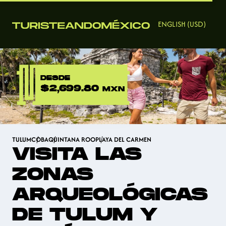
ENGLISH (USD)
DESDE
$2,699.80
MXN
TULUM
COBA
QUINTANA ROO
PLAYA DEL CARMEN
VISITA LAS
ZONAS
ARQUEOLÓGICAS
DE TULUM Y