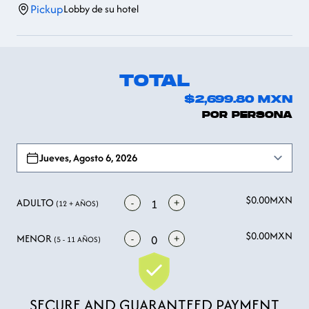
explorar y disfrutar de esta famosa parte de la Riviera Maya.
Pickup
Lobby de su hotel
TOTAL
$2,699.80
MXN
POR PERSONA
Open options
Jueves, Agosto 6, 2026
$0.00
MXN
ADULTO
-
+
1
(12 + AÑOS)
$0.00
MXN
MENOR
-
+
0
(5 - 11 AÑOS)
SECURE AND GUARANTEED PAYMENT