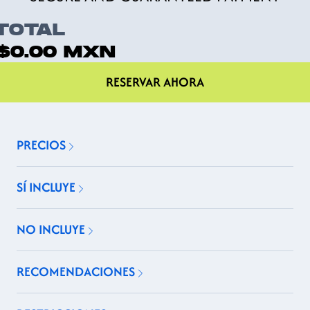
TOTAL
$0.00
MXN
RESERVAR AHORA
PRECIOS
SÍ INCLUYE
NO INCLUYE
RECOMENDACIONES