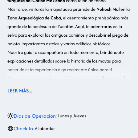
turquesa del Caribe Mexicano
como telón de fondo.
Más tarde, visitarás la majestuosa pirámide de
Nohoch Mul
en la
Zona Arqueológica de Cobá
, el asentamiento prehispánico más
grande de la península de Yucatán. Aquí, te adentrarás en la
selva para explorar los antiguos caminos y descubrir el
juego de
pelota
, importantes estelas y varios edificios históricos.
Nuestro guía te acompañará en todo momento, brindándote
explicaciones detalladas sobre la historia de los mayas para
hacer de esta experiencia algo realmente único para ti.
Al salir del sitio arqueológico, disfrutarás de un
buffet regional
con platillos típicos como la cochinita pibil y el pollo pibil.
LEER MÁS...
Para refrescarte, te llevaremos a un espectacular cenote
tipo
caverna
, donde podrás nadar en sus aguas dulces y cristalinas,
rodeadas por impresionantes formaciones rocosas milenarias.
Días de Operación:
Lunes y Jueves
Finalizaremos nuestra excursión con una visita a la quinta
Check-In:
Al abordar
avenida de
Playa del Carmen
, donde tendrás tiempo libre para