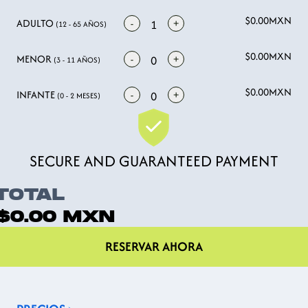
$0.00
MXN
ADULTO
-
+
1
(12 - 65 AÑOS)
$0.00
MXN
MENOR
-
+
0
(3 - 11 AÑOS)
$0.00
MXN
INFANTE
-
+
0
(0 - 2 MESES)
SECURE AND GUARANTEED PAYMENT
TOTAL
$0.00
MXN
RESERVAR AHORA