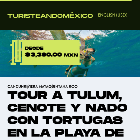
ENGLISH (USD)
DESDE
$3,380.00
MXN
CANCUN
RIVIERA MAYA
QUINTANA ROO
TOUR A TULUM,
CENOTE Y NADO
CON TORTUGAS
EN LA PLAYA DE